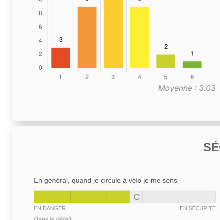
Moyenne : 3.03
SÉ
En général, quand je circule à vélo je me sens
C
EN DANGER
EN SÉCURITÉ
Dans le détail,