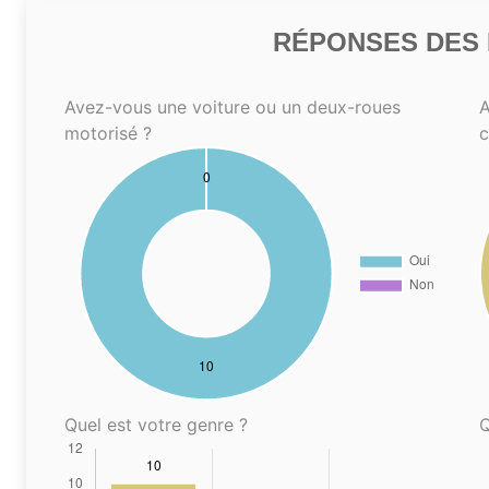
RÉPONSES DES N
Avez-vous une voiture ou un deux-roues
A
motorisé ?
Quel est votre genre ?
Q