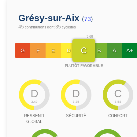
Grésy-sur-Aix
(
73
)
45
35
contributions dont
cyclistes
3.68
C
G
F
E
D
B
A
A+
PLUTÔT FAVORABLE
D
D
C
3.49
3.25
3.54
RESSENTI
SÉCURITÉ
CONFORT
GLOBAL