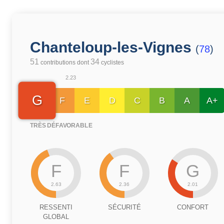
Chanteloup-les-Vignes
(
78
)
51
34
contributions dont
cyclistes
2.23
G
F
E
D
C
B
A
A+
TRÈS DÉFAVORABLE
F
F
G
2.63
2.36
2.01
RESSENTI
SÉCURITÉ
CONFORT
GLOBAL