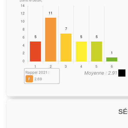
Dans le détail,
Moyenne : 2.91
Rappel 2021 :
F
2.69
SÉ