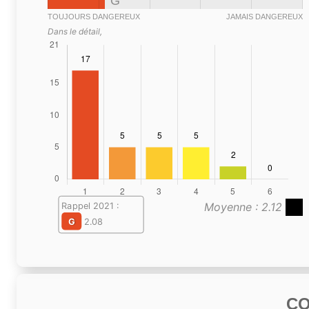
G
TOUJOURS DANGEREUX
JAMAIS DANGEREUX
Dans le détail,
Moyenne : 2.12
Rappel 2021 :
G
2.08
C