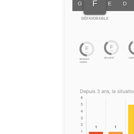
F
G
E
D
DÉFAVORABLE
F
F
2.35
2.42
SÉCURITÉ
CONF
RESSENTI
GLOBAL
Depuis 3 ans, la situatio