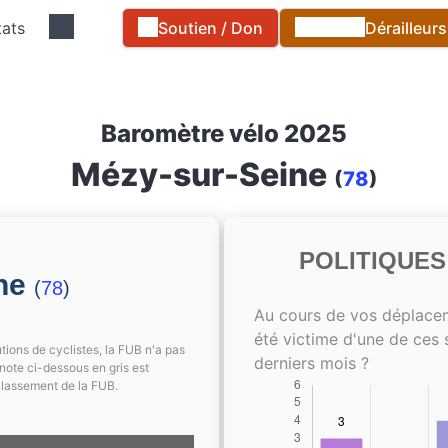
tats
Soutien / Don
Dérailleur
Baromètre vélo 2025
Mézy-sur-Seine
(
78
)
POLITIQUE
ine
(
78
)
Au cours de vos déplace
été victime d'une de ces 
tions de cyclistes, la FUB n'a pas
derniers mois ?
note ci-dessous en gris est
classement de la FUB.