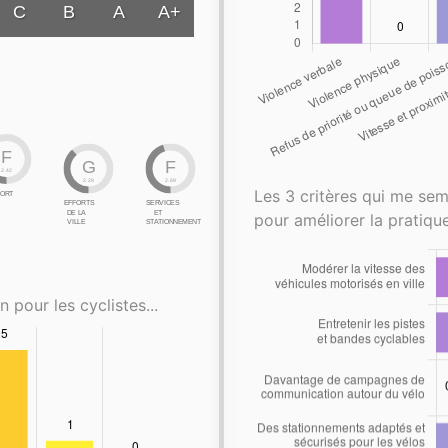
C
B
A
A+
F
G
F
2.42
2.28
2.69
Les 3 critères qui me sem
ORT
EFFORTS
SERVICES
DE LA
ET
pour améliorer la pratique
VILLE
STATIONNEMENT
n pour les cyclistes...