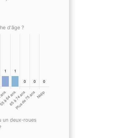
che d'âge ?
u un deux-roues
?