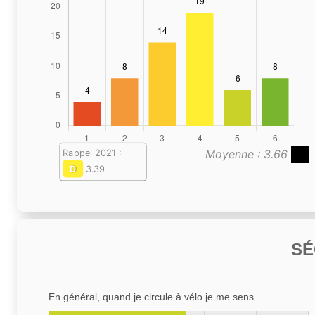
Moyenne : 3.66
Rappel 2021 :
D
3.39
SÉ
En général, quand je circule à vélo je me sens