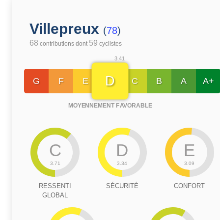
Villepreux
(
78
)
68
59
contributions dont
cyclistes
3.41
D
G
F
E
C
B
A
A+
MOYENNEMENT FAVORABLE
C
D
E
3.71
3.34
3.09
RESSENTI
SÉCURITÉ
CONFORT
GLOBAL