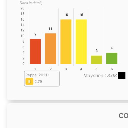
Dans le détail,
Moyenne : 3.08
Rappel 2021 :
E
2.79
C