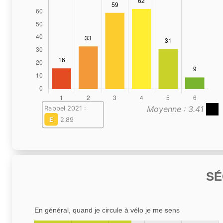
Moyenne : 3.41
Rappel 2021 :
E
2.89
SÉ
En général, quand je circule à vélo je me sens