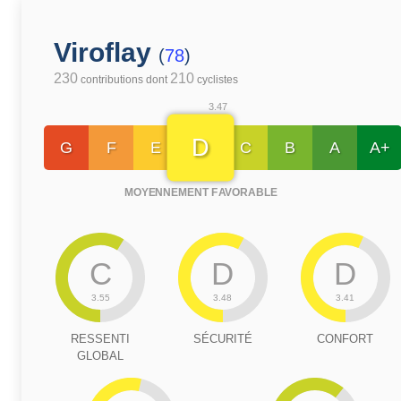
Viroflay
(
78
)
230
210
contributions dont
cyclistes
3.47
D
G
F
E
C
B
A
A+
MOYENNEMENT FAVORABLE
C
D
D
3.55
3.48
3.41
RESSENTI
SÉCURITÉ
CONFORT
GLOBAL