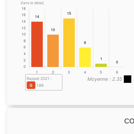
Dans le détail,
Moyenne : 2.35
Rappel 2021 :
G
1.88
C