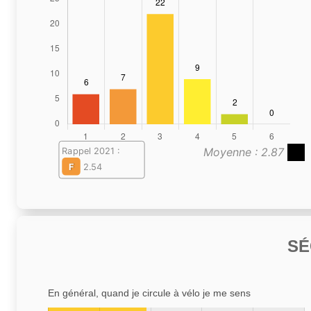
Moyenne : 2.87
Rappel 2021 :
F
2.54
SÉ
En général, quand je circule à vélo je me sens