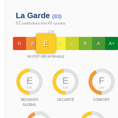
La Garde
(
83
)
62
46
contributions dont
cyclistes
2.76
E
G
F
D
C
B
A
A+
PLUTÔT DÉFAVORABLE
E
E
F
3.01
2.81
2.47
RESSENTI
SÉCURITÉ
CONFORT
GLOBAL