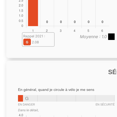
Moyenne : 1.0
Rappel 2021 :
G
2.08
SÉ
En général, quand je circule à vélo je me sens
G
EN DANGER
EN SÉCURITÉ
Dans le détail,