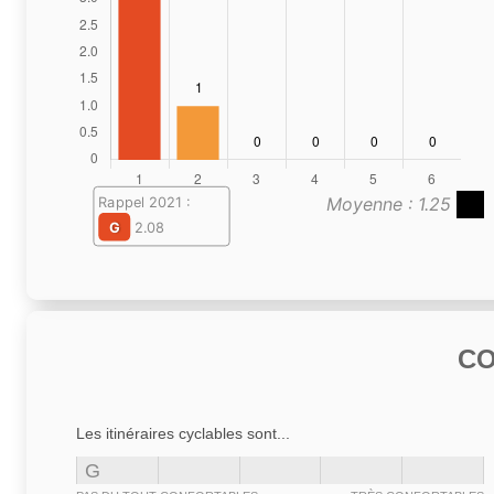
Moyenne : 1.25
Rappel 2021 :
G
2.08
C
Les itinéraires cyclables sont...
G