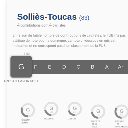
Solliès-Toucas
(
83
)
4
4
contributions dont
cyclistes
En raison du faible nombre de contributions de cyclistes, la FUB n'a pas
attribué de note pour la commune. La note ci-dessous en gris est
indicative et ne correspond pas à un classement de la FUB.
1.52
G
F
E
D
C
B
A
A+
TRÈS DÉFAVORABLE
G
G
G
G
G
1.25
1.15
1.83
1.31
2.06
SÉCURITÉ
CONFORT
RESSENTI
EFFORTS
SERVICES
GLOBAL
DE LA
ET
VILLE
STATIONNEME