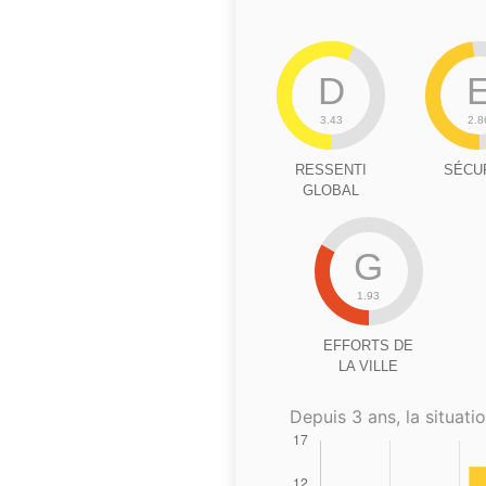
D
3.43
2.8
RESSENTI
SÉCU
GLOBAL
G
1.93
EFFORTS DE
LA VILLE
Depuis 3 ans, la situatio