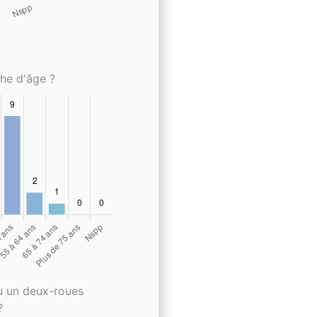
che d'âge ?
u un deux-roues
?