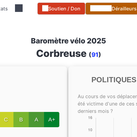
tats
Soutien / Don
Dérailleur
Baromètre vélo 2025
Corbreuse
(
91
)
POLITIQUE
Au cours de vos déplace
été victime d'une de ces 
derniers mois ?
C
B
A
A+