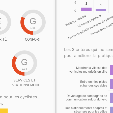
E
G
6
1.88
RITÉ
CONFORT
Les 3 critères qui me sem
pour améliorer la pratique
G
2.03
SERVICES ET
STATIONNEMENT
n pour les cyclistes...