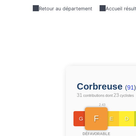
Retour au département
Accueil résul
Corbreuse
(
91
)
31
23
contributions dont
cyclistes
2.43
F
G
E
D
DÉFAVORABLE