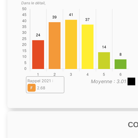
Dans le détail,
Moyenne : 3.01
Rappel 2021 :
F
2.68
C