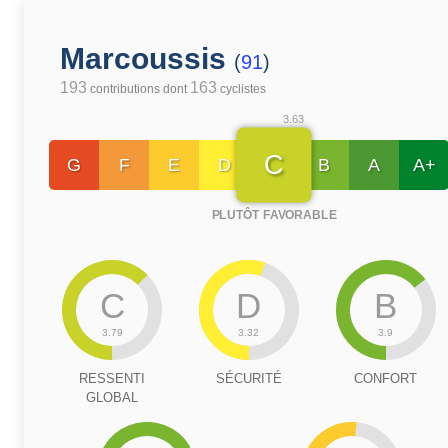
Marcoussis
(
91
)
193
163
contributions dont
cyclistes
3.63
C
G
F
E
D
B
A
A+
PLUTÔT FAVORABLE
C
D
B
3.79
3.32
3.9
RESSENTI
SÉCURITÉ
CONFORT
GLOBAL