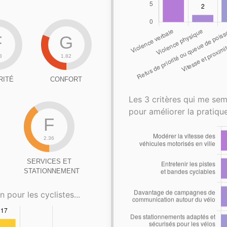
F
G
3
1.82
RITÉ
CONFORT
Les 3 critères qui me sem
pour améliorer la pratique
F
2.36
SERVICES ET
STATIONNEMENT
n pour les cyclistes...