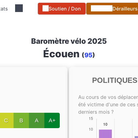
tats
Soutien / Don
Dérailleur
Baromètre vélo 2025
Écouen
(
95
)
POLITIQUE
Au cours de vos déplace
été victime d'une de ces 
derniers mois ?
C
B
A
A+