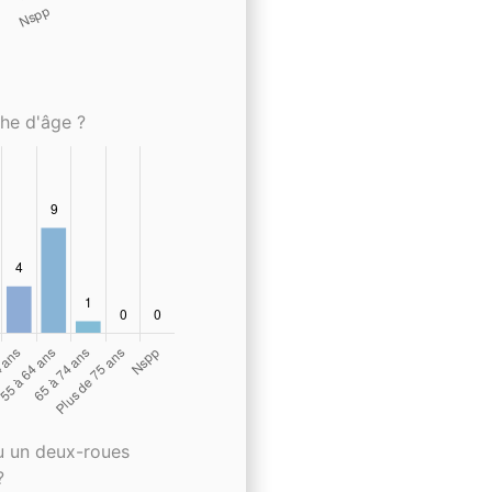
che d'âge ?
u un deux-roues
?