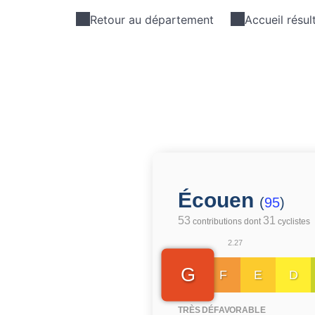
Retour au département
Accueil résul
Écouen
(
95
)
53
31
contributions dont
cyclistes
2.27
G
F
E
D
TRÈS DÉFAVORABLE