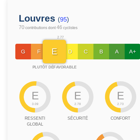
Louvres
(
95
)
70
46
contributions dont
cyclistes
2.77
E
G
F
D
C
B
A
A+
PLUTÔT DÉFAVORABLE
E
E
E
3.09
2.78
2.73
RESSENTI
SÉCURITÉ
CONFORT
GLOBAL