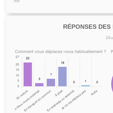
2025
RÉPONSES DES N
24
co
Comment vous déplacez-vous habituellement ?
P