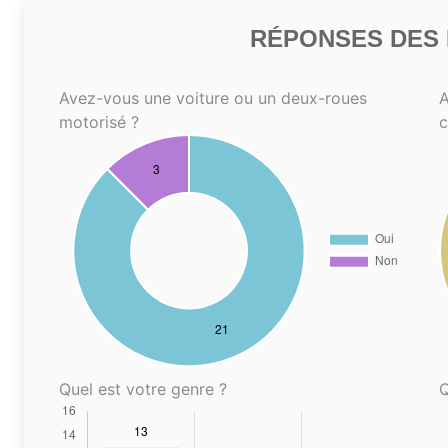
RÉPONSES DES N
Avez-vous une voiture ou un deux-roues
A
motorisé ?
Quel est votre genre ?
Q