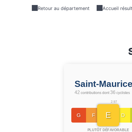
Retour au département
Accueil résul
Saint-Mauric
42
36
contributions dont
cyclistes
2.97
E
G
F
D
PLUTÔT DÉFAVORABLE