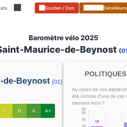
tats
Soutien / Don
Dérailleur
Baromètre vélo 2025
Saint-Maurice-de-Beynost
(
0
POLITIQUE
e-de-Beynost
(
01
)
Au cours de vos déplace
été victime d'une de ces 
derniers mois ?
C
B
A
A+