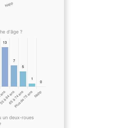
che d'âge ?
u un deux-roues
?