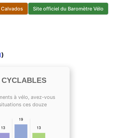
s Calvados
Site officiel du Baromètre Vélo
1
)
S CYCLABLES
ments à vélo, avez-vous
situations ces douze