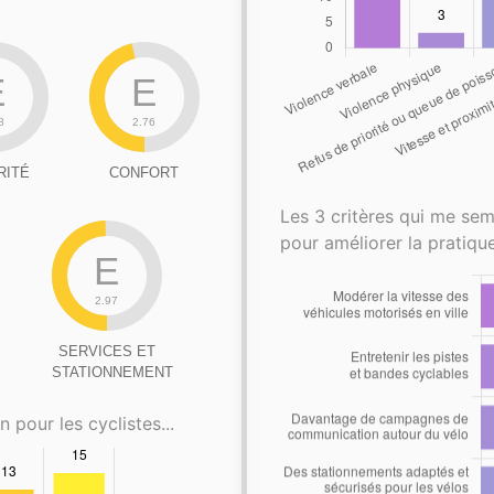
E
E
8
2.76
RITÉ
CONFORT
Les 3 critères qui me sem
pour améliorer la pratique
E
2.97
SERVICES ET
STATIONNEMENT
n pour les cyclistes...