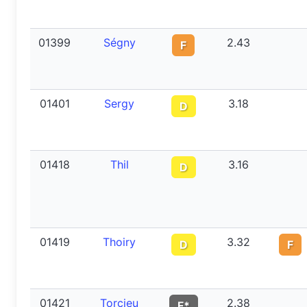
01399
Ségny
2.43
F
01401
Sergy
3.18
D
01418
Thil
3.16
D
01419
Thoiry
3.32
D
F
01421
Torcieu
2.38
F*