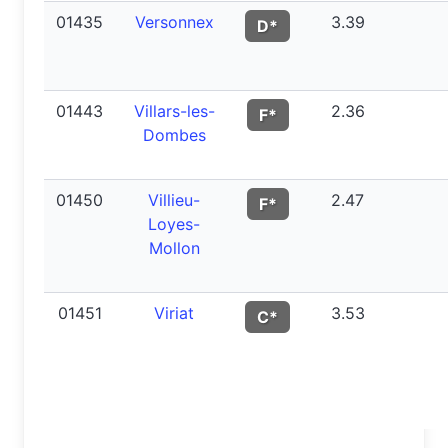
01435
Versonnex
3.39
D*
01443
Villars-les-
2.36
F*
Dombes
01450
Villieu-
2.47
F*
Loyes-
Mollon
01451
Viriat
3.53
C*