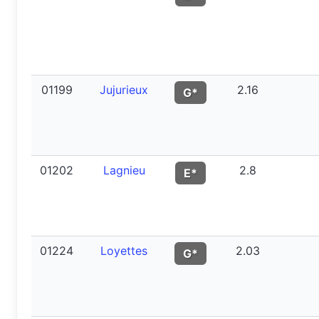
01199
Jujurieux
2.16
G*
01202
Lagnieu
2.8
E*
01224
Loyettes
2.03
G*