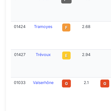
01424
Tramoyes
2.68
F
01427
Trévoux
2.94
E
01033
Valserhône
2.1
G
G