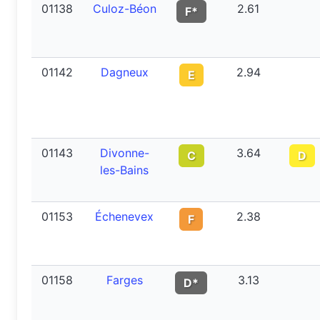
01138
Culoz-Béon
2.61
F*
01142
Dagneux
2.94
E
01143
Divonne-
3.64
C
D
les-Bains
01153
Échenevex
2.38
F
01158
Farges
3.13
D*