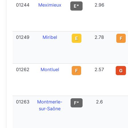
01244
Meximieux
2.96
E*
01249
Miribel
2.78
E
F
01262
Montluel
2.57
F
G
01263
Montmerle-
2.6
F*
sur-Saône