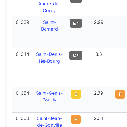
André-de-
Corcy
01339
Saint-
2.99
E*
Bernard
01344
Saint-Denis-
3.6
C*
lès-Bourg
01354
Saint-Genis-
2.79
E
F
Pouilly
01360
Saint-Jean-
2.34
F
de-Gonville