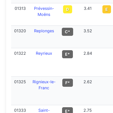
01313
Prévessin-
3.41
D
E
Moëns
01320
Replonges
3.52
C*
01322
Reyrieux
2.84
E*
01325
Rignieux-le-
2.62
F*
Franc
01333
Saint-
2.75
E*