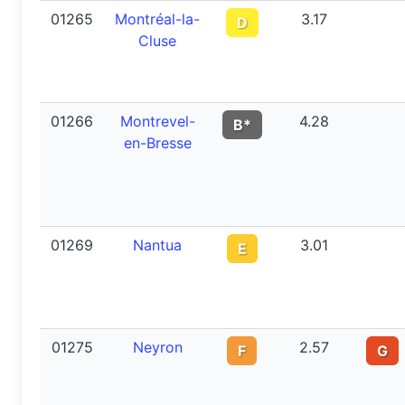
01265
Montréal-la-
3.17
D
Cluse
01266
Montrevel-
4.28
B*
en-Bresse
01269
Nantua
3.01
E
01275
Neyron
2.57
F
G