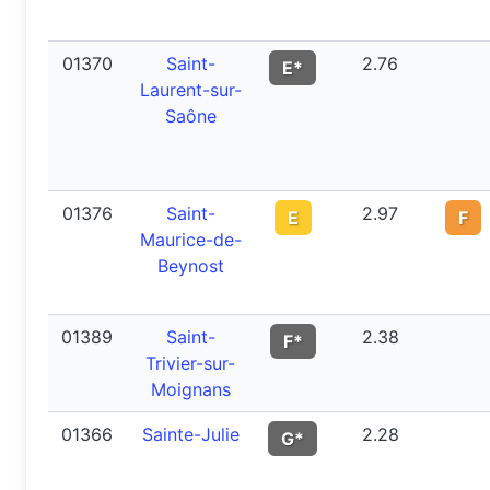
01370
Saint-
2.76
E*
Laurent-sur-
Saône
01376
Saint-
2.97
E
F
Maurice-de-
Beynost
01389
Saint-
2.38
F*
Trivier-sur-
Moignans
01366
Sainte-Julie
2.28
G*