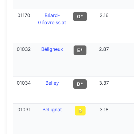
01170
Béard-
2.16
G*
Géovreissiat
01032
Béligneux
2.87
E*
01034
Belley
3.37
D*
01031
Bellignat
3.18
D