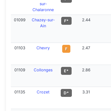
sur-
Chalaronne
01099
Chazey-sur-
2.44
F*
Ain
01103
Chevry
2.47
F
01109
Collonges
2.86
E*
01135
Crozet
3.31
D*