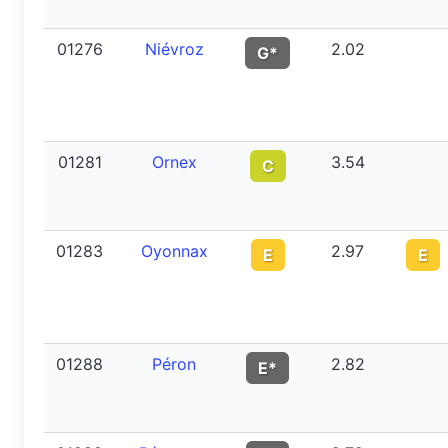
01276
Niévroz
2.02
G*
01281
Ornex
3.54
C
01283
Oyonnax
2.97
E
E
01288
Péron
2.82
E*