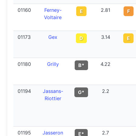
01160
Ferney-
2.81
E
F
Voltaire
01173
Gex
3.14
D
E
01180
Grilly
4.22
B*
01194
Jassans-
2.2
G*
Riottier
01195
Jasseron
2.7
E*