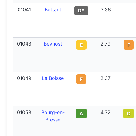
01041
Bettant
3.38
D*
01043
Beynost
2.79
E
F
01049
La Boisse
2.37
F
01053
Bourg-en-
4.32
A
C
Bresse