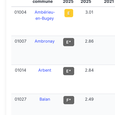
commune
2025
2025
2021
01004
Ambérieu-
3.01
E
en-Bugey
01007
Ambronay
2.86
E*
01014
Arbent
2.84
E*
01027
Balan
2.49
F*