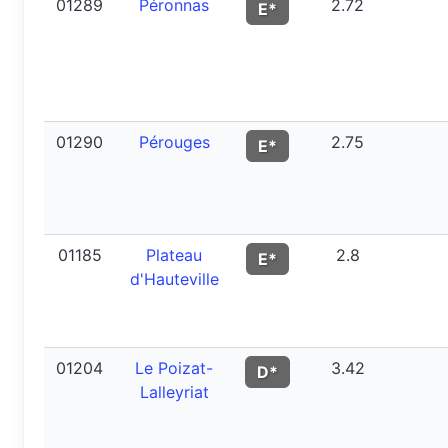
01289
Péronnas
2.72
E*
01290
Pérouges
2.75
E*
01185
Plateau
2.8
E*
d'Hauteville
01204
Le Poizat-
3.42
D*
Lalleyriat