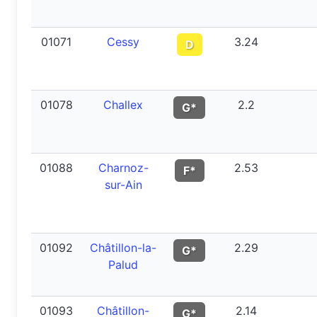
01071
Cessy
3.24
D
01078
Challex
2.2
G*
01088
Charnoz-
2.53
F*
sur-Ain
01092
Châtillon-la-
2.29
G*
Palud
01093
Châtillon-
2.14
G*