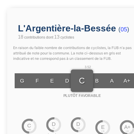
L'Argentière-la-Bessée
(
05
)
18
13
contributions dont
cyclistes
En raison du faible nombre de contributions de cyclistes, la FUB n'a pas
attribué de note pour la commune. La note ci-dessous en gris est
indicative et ne correspond pas à un classement de la FUB.
3.52
C
G
F
E
D
B
A
A+
PLUTÔT FAVORABLE
D
D
C
E
A+
3.1
3.35
3.55
2.98
4.62