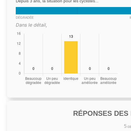
Depuis 3 ans, la situation pour les cyclistes...
DÉGRADÉE
Dans le détail,
RÉPONSES DES N
5
co