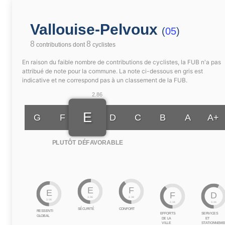
Vallouise-Pelvoux
(
05
)
8
8
contributions dont
cyclistes
En raison du faible nombre de contributions de cyclistes, la FUB n'a pas
attribué de note pour la commune. La note ci-dessous en gris est
indicative et ne correspond pas à un classement de la FUB.
2.86
E
G
F
D
C
B
A
A+
PLUTÔT DÉFAVORABLE
E
F
E
F
D
3.06
2.38
3.06
2.34
3.44
SÉCURITÉ
CONFORT
RESSENTI
EFFORTS
SERVICES
GLOBAL
DE LA
ET
VILLE
STATIONNEME