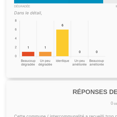
DÉGRADÉE
Dans le détail,
RÉPONSES DE
0
co
Cette commune / intercommunalité a recueilli trop 