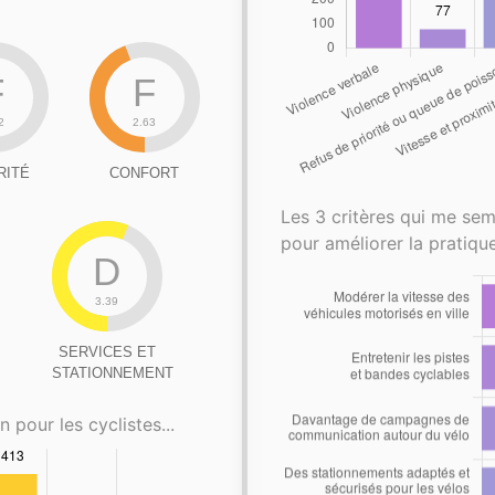
F
F
2
2.63
RITÉ
CONFORT
Les 3 critères qui me sem
pour améliorer la pratique
D
3.39
SERVICES ET
STATIONNEMENT
n pour les cyclistes...