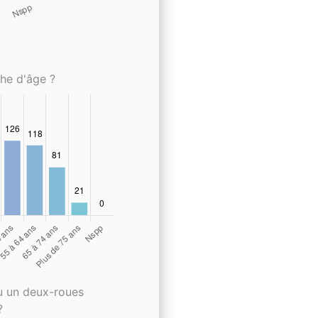
che d'âge ?
u un deux-roues
?