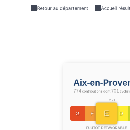
Retour au département
Accueil résul
Aix-en-Prov
774
701
contributions dont
cyclis
2.71
E
G
F
D
PLUTÔT DÉFAVORABLE