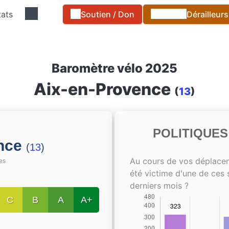
tats
Soutien / Don
Dérailleur
Baromètre vélo 2025
Aix-en-Provence
(
13
)
POLITIQUE
ence
(
13
)
Au cours de vos déplace
tes
été victime d'une de ces 
derniers mois ?
C
B
A
A+