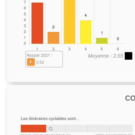
Moyenne : 2.55
Rappel 2021 :
F
2.62
C
Les itinéraires cyclables sont...
G