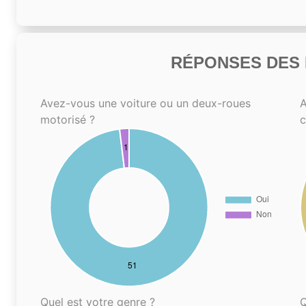
RÉPONSES DES N
Avez-vous une voiture ou un deux-roues
A
motorisé ?
Quel est votre genre ?
Q