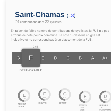
Saint-Chamas
(
13
)
74
22
contributions dont
cyclistes
En raison du faible nombre de contributions de cyclistes, la FUB n'a pas
attribué de note pour la commune. La note ci-dessous en gris est
indicative et ne correspond pas à un classement de la FUB.
2.68
F
G
E
D
C
B
A
A+
DÉFAVORABLE
F
G
E
F
D
2.52
2.29
2.86
2.59
3.14
SÉCURITÉ
CONFORT
RESSENTI
EFFORTS
SERVICES
GLOBAL
DE LA
ET
VILLE
STATIONNEME