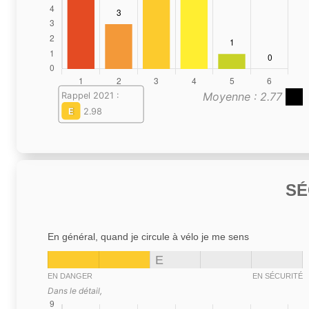
Moyenne : 2.77
Rappel 2021 :
E
2.98
SÉ
En général, quand je circule à vélo je me sens
E
EN DANGER
EN SÉCURITÉ
Dans le détail,