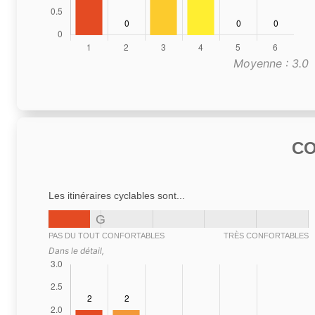
Moyenne : 3.0
C
Les itinéraires cyclables sont...
G
PAS DU TOUT CONFORTABLES
TRÈS CONFORTABLES
Dans le détail,