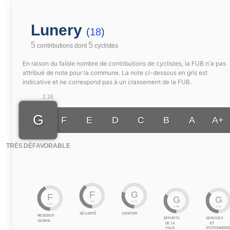
Lunery
(
18
)
5
5
contributions dont
cyclistes
En raison du faible nombre de contributions de cyclistes, la FUB n'a pas
attribué de note pour la commune. La note ci-dessous en gris est
indicative et ne correspond pas à un classement de la FUB.
2.16
G
F
E
D
C
B
A
A+
TRÈS DÉFAVORABLE
F
G
F
G
G
2.4
1.72
2.57
1.95
2.15
SÉCURITÉ
CONFORT
RESSENTI
EFFORTS
SERVICES
GLOBAL
DE LA
ET
VILLE
STATIONNEME