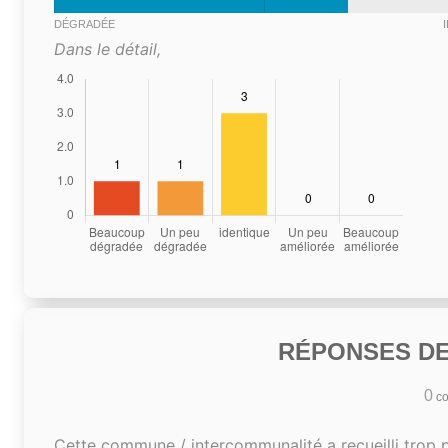
DÉGRADÉE
Dans le détail,
RÉPONSES DE
0
co
Cette commune / intercommunalité a recueilli trop 