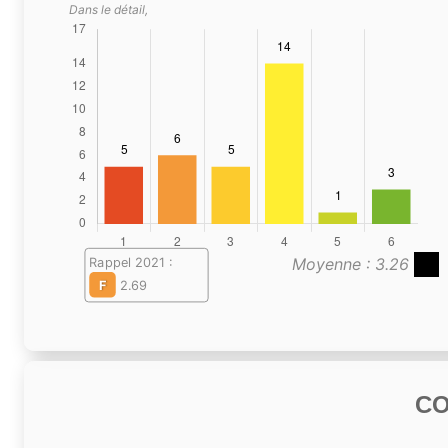
Dans le détail,
Moyenne : 3.26
Rappel 2021 :
F
2.69
C