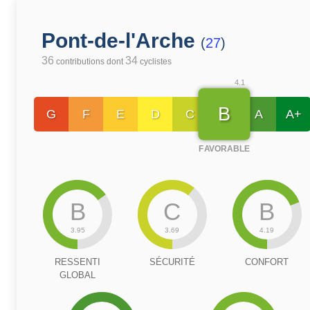
Pont-de-l'Arche
(
27
)
36
34
contributions dont
cyclistes
4.1
B
G
F
E
D
C
A
A+
FAVORABLE
B
C
B
3.95
3.69
4.19
RESSENTI
SÉCURITÉ
CONFORT
GLOBAL