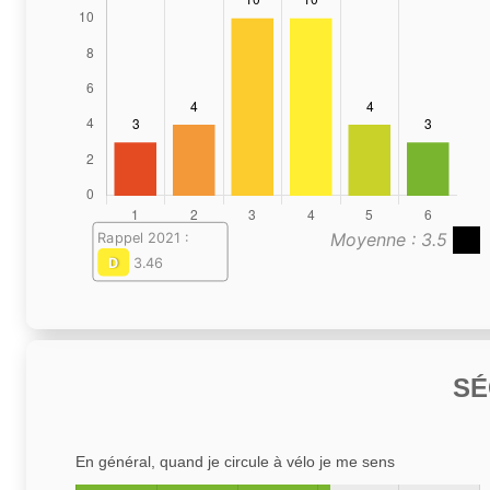
Moyenne : 3.5
Rappel 2021 :
D
3.46
SÉ
En général, quand je circule à vélo je me sens