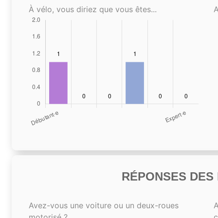
À vélo, vous diriez que vous êtes...
A
RÉPONSES DES N
Avez-vous une voiture ou un deux-roues
A
motorisé ?