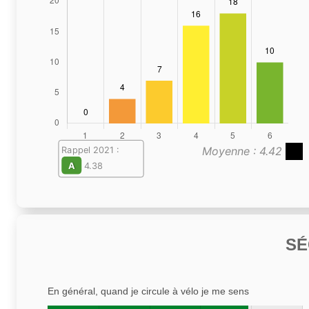
Moyenne : 4.42
Rappel 2021 :
A
4.38
SÉ
En général, quand je circule à vélo je me sens