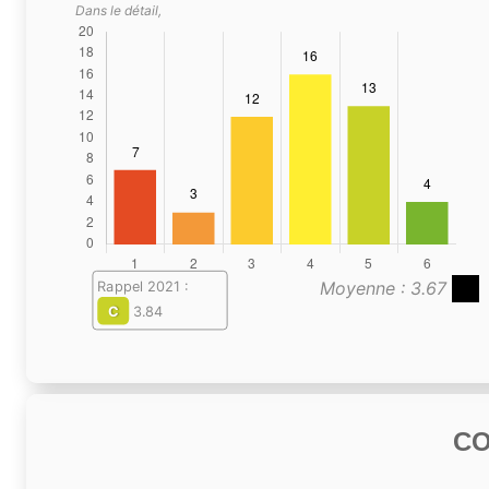
Dans le détail,
Moyenne : 3.67
Rappel 2021 :
C
3.84
C