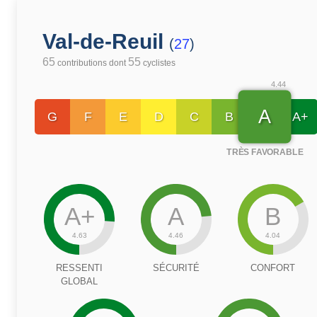
Val-de-Reuil
(
27
)
65
55
contributions dont
cyclistes
4.44
A
G
F
E
D
C
B
A+
TRÈS FAVORABLE
A+
A
B
4.63
4.46
4.04
RESSENTI
SÉCURITÉ
CONFORT
GLOBAL