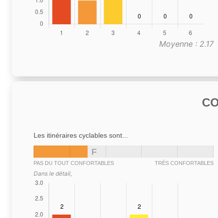
Moyenne : 2.17
C
Les itinéraires cyclables sont...
F
PAS DU TOUT CONFORTABLES
TRÈS CONFORTABLES
Dans le détail,