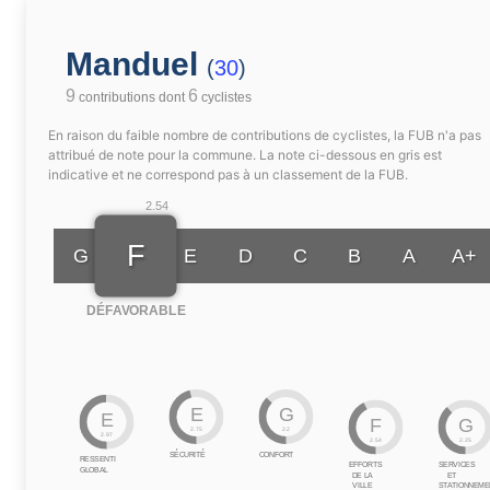
Manduel
(
30
)
9
6
contributions dont
cyclistes
En raison du faible nombre de contributions de cyclistes, la FUB n'a pas
attribué de note pour la commune. La note ci-dessous en gris est
indicative et ne correspond pas à un classement de la FUB.
2.54
F
G
E
D
C
B
A
A+
DÉFAVORABLE
E
G
E
F
G
2.75
2.2
2.97
2.54
2.25
SÉCURITÉ
CONFORT
RESSENTI
EFFORTS
SERVICES
GLOBAL
DE LA
ET
VILLE
STATIONNEME