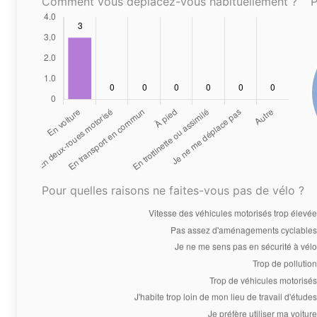
Comment vous déplacez-vous habituellement ?
P
Pour quelles raisons ne faites-vous pas de vélo ?