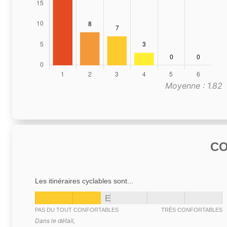
Moyenne : 1.82
C
Les itinéraires cyclables sont...
E
PAS DU TOUT CONFORTABLES
TRÈS CONFORTABLES
Dans le détail,