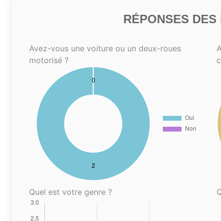
RÉPONSES DES N
Avez-vous une voiture ou un deux-roues
A
motorisé ?
Quel est votre genre ?
Q