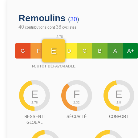
Remoulins
(
30
)
40
38
contributions dont
cyclistes
2.78
E
G
F
D
C
B
A
A+
PLUTÔT DÉFAVORABLE
E
F
E
2.78
2.32
2.8
RESSENTI
SÉCURITÉ
CONFORT
GLOBAL