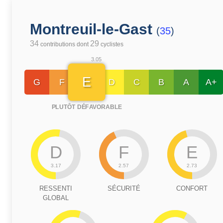
Montreuil-le-Gast
(
35
)
34
29
contributions dont
cyclistes
3.05
E
G
F
D
C
B
A
A+
PLUTÔT DÉFAVORABLE
D
F
E
3.17
2.57
2.73
RESSENTI
SÉCURITÉ
CONFORT
GLOBAL