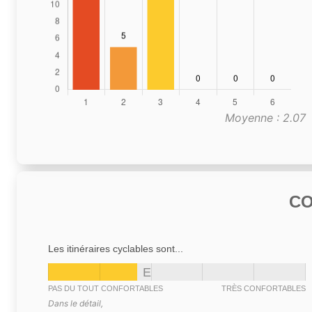
Moyenne : 2.07
C
Les itinéraires cyclables sont...
E
PAS DU TOUT CONFORTABLES
TRÈS CONFORTABLES
Dans le détail,