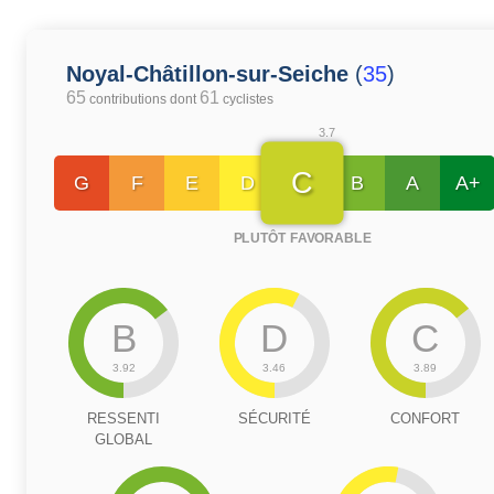
Noyal-Châtillon-sur-Seiche
(
35
)
65
61
contributions dont
cyclistes
3.7
C
G
F
E
D
B
A
A+
PLUTÔT FAVORABLE
B
D
C
3.92
3.46
3.89
RESSENTI
SÉCURITÉ
CONFORT
GLOBAL