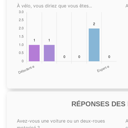
À vélo, vous diriez que vous êtes...
A
RÉPONSES DES N
Avez-vous une voiture ou un deux-roues
A
motorisé ?