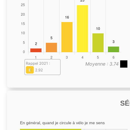
Moyenne : 3.74
Rappel 2021 :
E
2.92
SÉ
En général, quand je circule à vélo je me sens