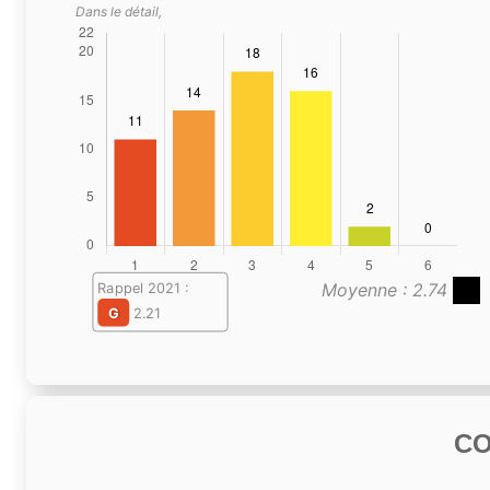
Dans le détail,
Moyenne : 2.74
Rappel 2021 :
G
2.21
C