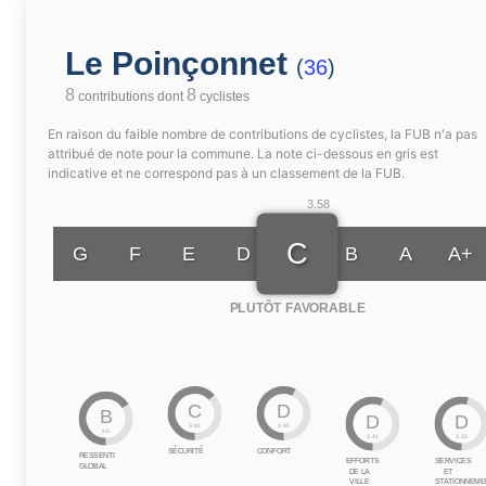
Le Poinçonnet
(
36
)
8
8
contributions dont
cyclistes
En raison du faible nombre de contributions de cyclistes, la FUB n'a pas
attribué de note pour la commune. La note ci-dessous en gris est
indicative et ne correspond pas à un classement de la FUB.
3.58
C
G
F
E
D
B
A
A+
PLUTÔT FAVORABLE
C
D
B
D
D
3.81
3.45
4.0
3.41
3.25
SÉCURITÉ
CONFORT
RESSENTI
EFFORTS
SERVICES
GLOBAL
DE LA
ET
VILLE
STATIONNEME