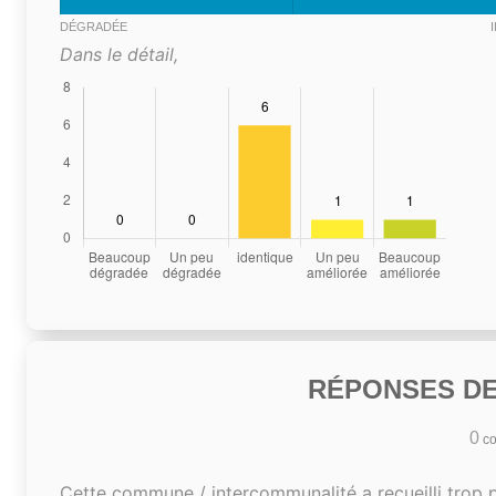
DÉGRADÉE
Dans le détail,
RÉPONSES DE
0
co
Cette commune / intercommunalité a recueilli trop 