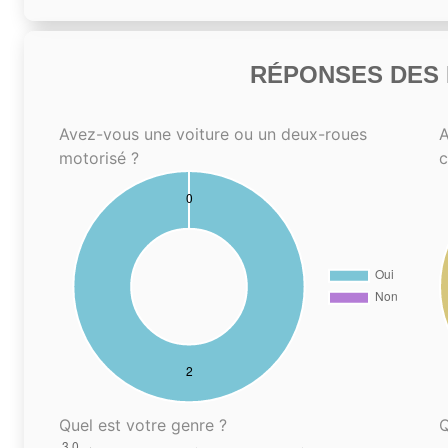
RÉPONSES DES N
Avez-vous une voiture ou un deux-roues
A
motorisé ?
Quel est votre genre ?
Q