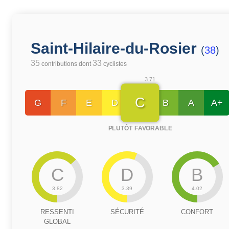
Saint-Hilaire-du-Rosier
(
38
)
35
33
contributions dont
cyclistes
3.71
C
G
F
E
D
B
A
A+
PLUTÔT FAVORABLE
C
D
B
3.82
3.39
4.02
RESSENTI
SÉCURITÉ
CONFORT
GLOBAL