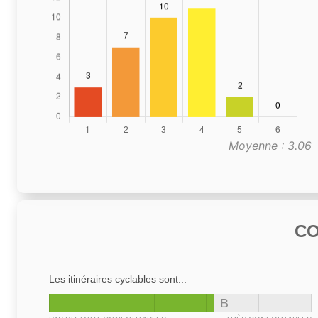
Moyenne : 3.06
C
Les itinéraires cyclables sont...
B