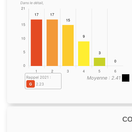
Dans le détail,
Moyenne : 2.41
Rappel 2021 :
G
2.23
C