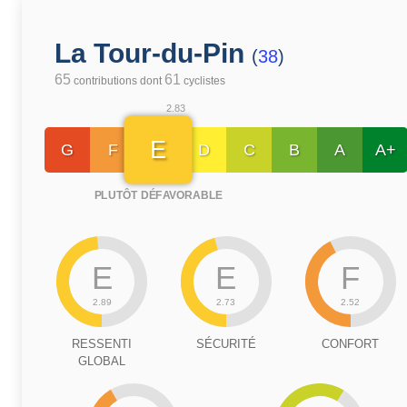
La Tour-du-Pin
(
38
)
65
61
contributions dont
cyclistes
2.83
E
G
F
D
C
B
A
A+
PLUTÔT DÉFAVORABLE
E
E
F
2.89
2.73
2.52
RESSENTI
SÉCURITÉ
CONFORT
GLOBAL