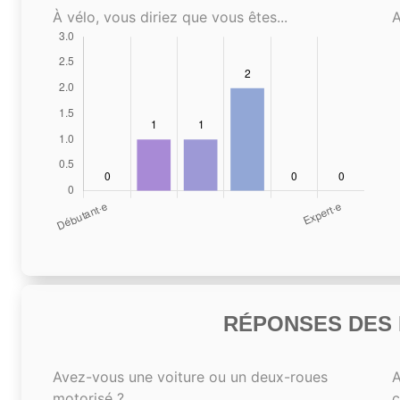
À vélo, vous diriez que vous êtes...
A
RÉPONSES DES N
Avez-vous une voiture ou un deux-roues
A
motorisé ?