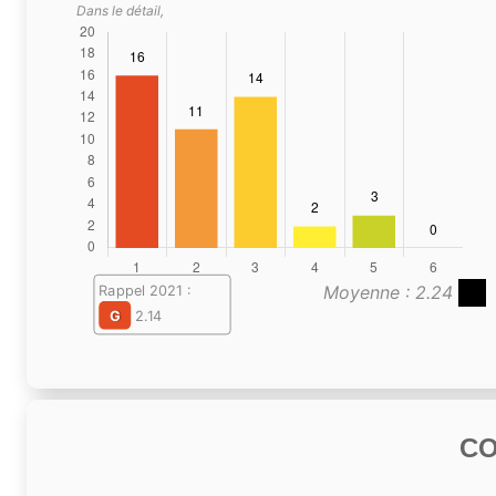
Dans le détail,
Moyenne : 2.24
Rappel 2021 :
G
2.14
C