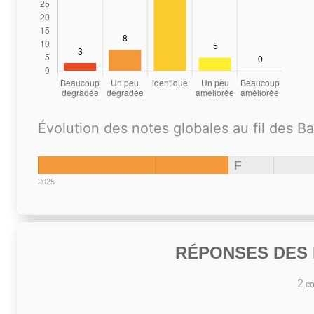
Évolution des notes globales au fil des B
F
2025
RÉPONSES DES N
2
co