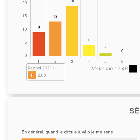
Moyenne : 2.46
Rappel 2021 :
F
2.68
SÉ
En général, quand je circule à vélo je me sens