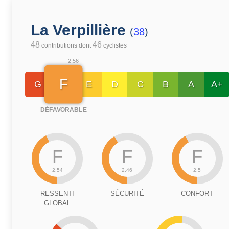
La Verpillière
(
38
)
48
46
contributions dont
cyclistes
2.56
F
G
E
D
C
B
A
A+
DÉFAVORABLE
F
F
F
2.54
2.46
2.5
RESSENTI
SÉCURITÉ
CONFORT
GLOBAL