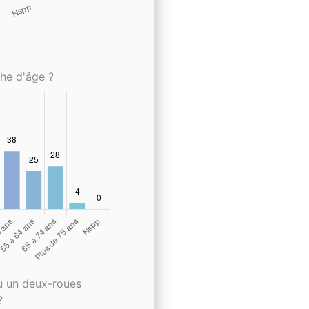
che d'âge ?
u un deux-roues
?