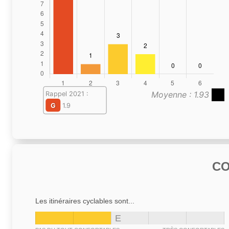
Moyenne : 1.93
Rappel 2021 :
G
1.9
C
Les itinéraires cyclables sont...
E