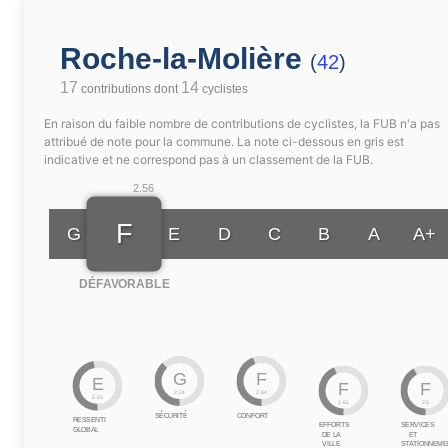
Roche-la-Molière
(
42
)
17
14
contributions dont
cyclistes
En raison du faible nombre de contributions de cyclistes, la FUB n'a pas
attribué de note pour la commune. La note ci-dessous en gris est
indicative et ne correspond pas à un classement de la FUB.
2.56
F
G
E
D
C
B
A
A+
DÉFAVORABLE
G
F
E
F
F
2.24
2.64
2.83
2.61
2.5
SÉCURITÉ
CONFORT
RESSENTI
EFFORTS
SERVICES
GLOBAL
DE LA
ET
VILLE
STATIONNEME