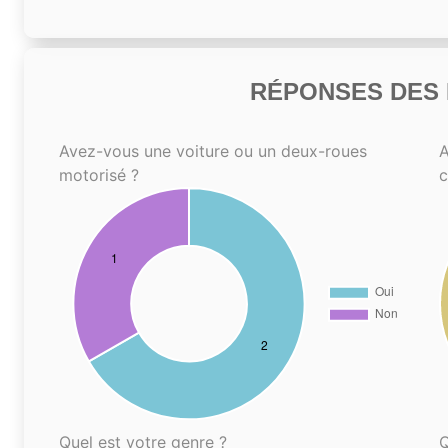
RÉPONSES DES N
Avez-vous une voiture ou un deux-roues
A
motorisé ?
Quel est votre genre ?
Q