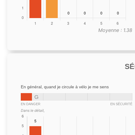
Moyenne : 1.38
SÉ
En général, quand je circule à vélo je me sens
G
EN DANGER
EN SÉCURITÉ
Dans le détail,