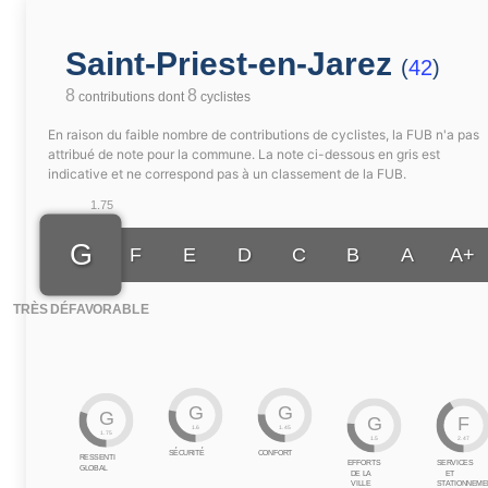
Saint-Priest-en-Jarez
(
42
)
8
8
contributions dont
cyclistes
En raison du faible nombre de contributions de cyclistes, la FUB n'a pas
attribué de note pour la commune. La note ci-dessous en gris est
indicative et ne correspond pas à un classement de la FUB.
1.75
G
F
E
D
C
B
A
A+
TRÈS DÉFAVORABLE
G
G
G
G
F
1.6
1.45
1.75
1.5
2.47
SÉCURITÉ
CONFORT
RESSENTI
EFFORTS
SERVICES
GLOBAL
DE LA
ET
VILLE
STATIONNEME