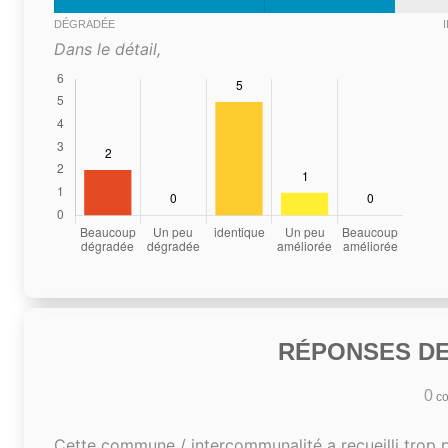
DÉGRADÉE
Dans le détail,
RÉPONSES DE
0
co
Cette commune / intercommunalité a recueilli trop 