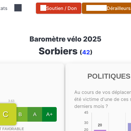
tats
Soutien / Don
Dérailleur
Baromètre vélo 2025
Sorbiers
(
42
)
POLITIQUE
Au cours de vos déplace
été victime d'une de ces 
3.63
derniers mois ?
C
B
A
A+
T FAVORABLE