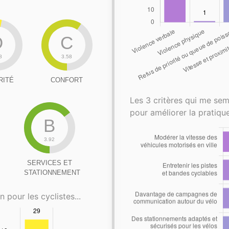
D
C
8
3.58
RITÉ
CONFORT
Les 3 critères qui me sem
pour améliorer la pratique
B
3.92
SERVICES ET
STATIONNEMENT
n pour les cyclistes...