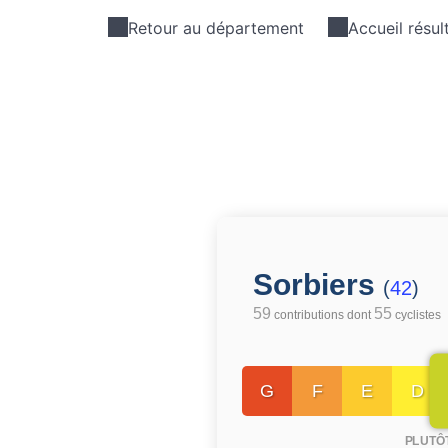
Retour au département
Accueil résul
Sorbiers
(
42
)
59
55
contributions dont
cyclistes
G
F
E
D
PLUTÔ