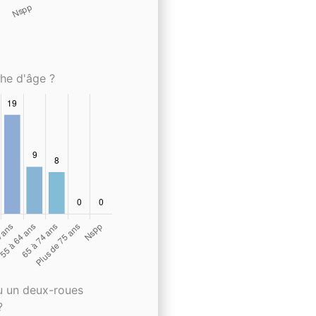
che d'âge ?
u un deux-roues
?