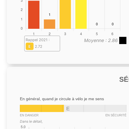
Moyenne : 2.86
Rappel 2021 :
E
2.72
SÉ
En général, quand je circule à vélo je me sens
E
EN DANGER
EN SÉCURITÉ
Dans le détail,