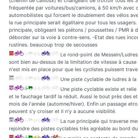
(chemin de cailloux) et changeant de trottoir tous les 30
fréquentée par voitures/bus/camions, à 50 km/h avec
automobilistes qui forcent le doublement des vélos avec
la rue principale serait égalitaire pour tous les usager
principale, obligeant les piétons / poussettes / PMR à 
déborder sur la voie à contre-sens. -Etat des rues incon
rustines. beaucoup trop de secousses
Le rond-point de Messein/Ludres/
sont bien au-dessus de la limitation de vitesse à cau
n'est mis en place pour que les cyclistes puissent trav
Une piste cyclable de ludres à l
Une piste cyclable existe et reli
et le fauchage tardif la réduit. Aussi le bout près des e
mois de l'année (automne/hiver). Enfin un passage etroi
peuvent s'y croiser et il n'y a aucune visibilité.
La rue principale qui traverse m
rejoindre des pistes cyclables très agréable au bord du