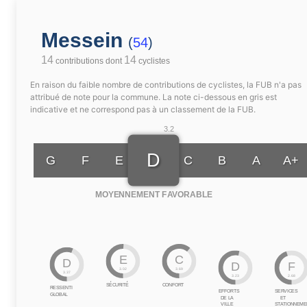
Messein
(
54
)
14
14
contributions dont
cyclistes
En raison du faible nombre de contributions de cyclistes, la FUB n'a pas
attribué de note pour la commune. La note ci-dessous en gris est
indicative et ne correspond pas à un classement de la FUB.
3.2
D
G
F
E
C
B
A
A+
MOYENNEMENT FAVORABLE
E
C
D
D
F
3.02
3.69
3.37
3.23
2.68
SÉCURITÉ
CONFORT
RESSENTI
EFFORTS
SERVICES
GLOBAL
DE LA
ET
VILLE
STATIONNEME