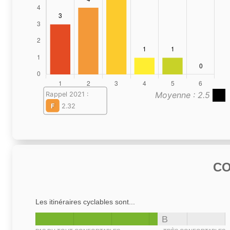
Moyenne : 2.5
Rappel 2021 :
F
2.32
C
Les itinéraires cyclables sont...
B