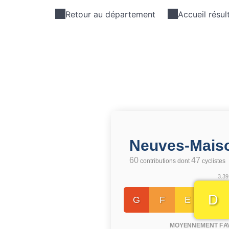
Retour au département
Accueil résul
Neuves-Mais
60
47
contributions dont
cyclistes
3.39
D
G
F
E
MOYENNEMENT FA