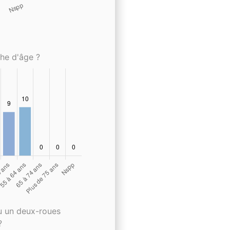
che d'âge ?
u un deux-roues
?