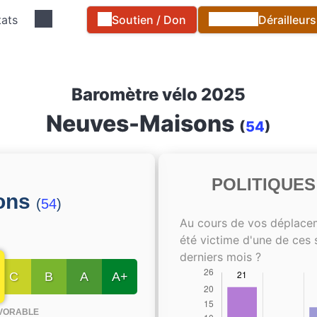
tats
Soutien / Don
Dérailleur
Baromètre vélo 2025
Neuves-Maisons
(
54
)
POLITIQUE
ons
(
54
)
Au cours de vos déplace
été victime d'une de ces 
derniers mois ?
C
B
A
A+
VORABLE