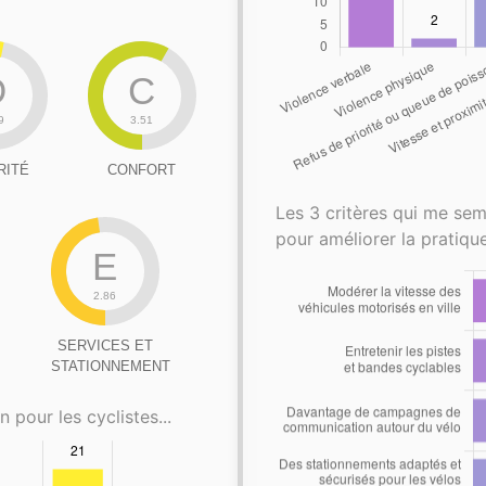
D
C
9
3.51
RITÉ
CONFORT
Les 3 critères qui me sem
pour améliorer la pratique
E
2.86
SERVICES ET
STATIONNEMENT
n pour les cyclistes...