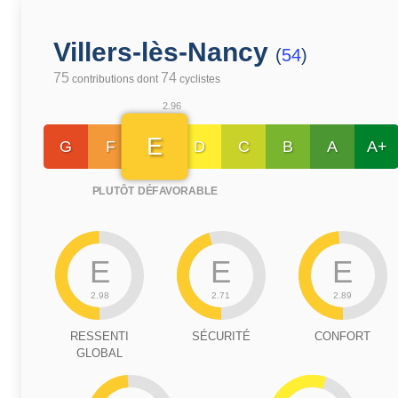
Villers-lès-Nancy
(
54
)
75
74
contributions dont
cyclistes
2.96
E
G
F
D
C
B
A
A+
PLUTÔT DÉFAVORABLE
E
E
E
2.98
2.71
2.89
RESSENTI
SÉCURITÉ
CONFORT
GLOBAL