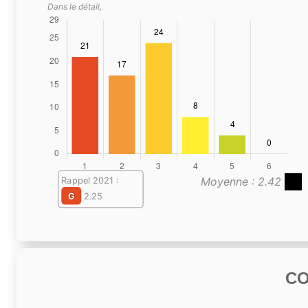
Dans le détail,
Moyenne : 2.42
Rappel 2021 :
G
2.25
C