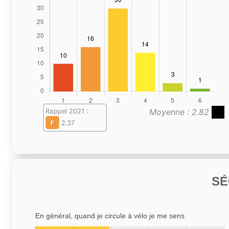
Moyenne : 2.82
Rappel 2021 :
F
2.37
SÉ
En général, quand je circule à vélo je me sens