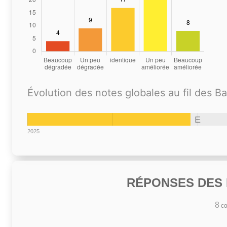
Évolution des notes globales au fil des B
E
2025
RÉPONSES DES N
8
co