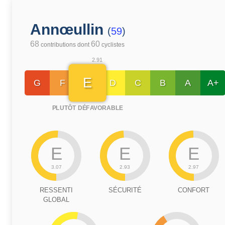
Annœullin
(
59
)
68
60
contributions dont
cyclistes
2.91
E
G
F
D
C
B
A
A+
PLUTÔT DÉFAVORABLE
E
E
E
3.07
2.93
2.97
RESSENTI
SÉCURITÉ
CONFORT
GLOBAL