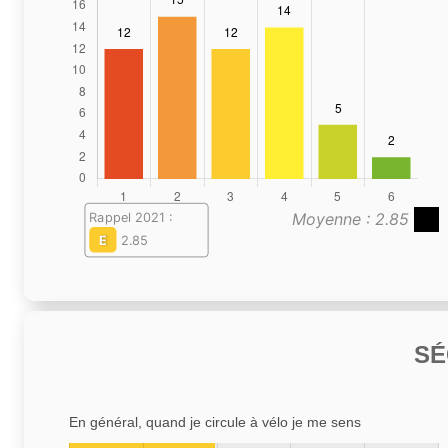
Moyenne : 2.85
Rappel 2021 :
E
2.85
SÉ
En général, quand je circule à vélo je me sens