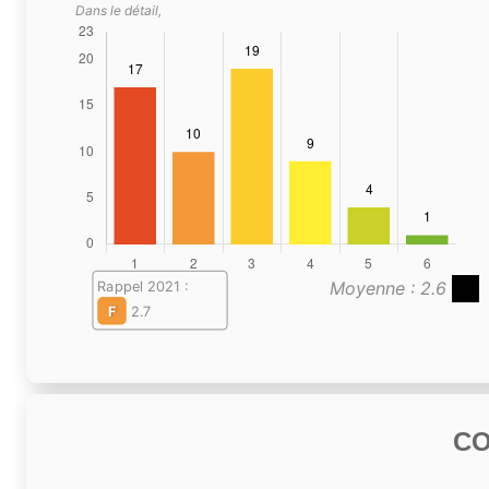
Dans le détail,
Moyenne : 2.6
Rappel 2021 :
F
2.7
C