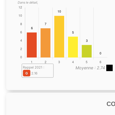
Dans le détail,
Moyenne : 2.74
Rappel 2021 :
G
2.16
C