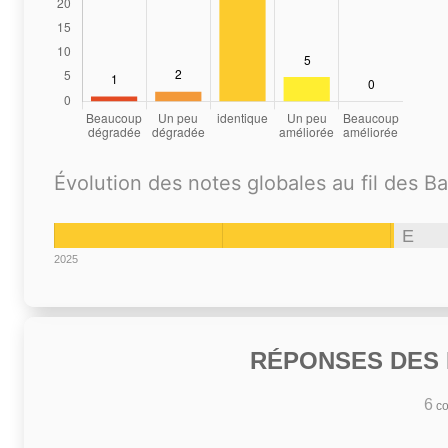
Évolution des notes globales au fil des B
E
2025
RÉPONSES DES N
6
co