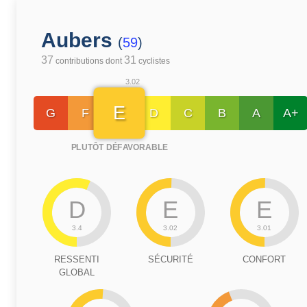
Aubers
(
59
)
37
31
contributions dont
cyclistes
3.02
E
G
F
D
C
B
A
A+
PLUTÔT DÉFAVORABLE
D
E
E
3.4
3.02
3.01
RESSENTI
SÉCURITÉ
CONFORT
GLOBAL