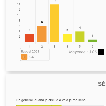
Moyenne : 3.06
Rappel 2021 :
F
2.37
SÉ
En général, quand je circule à vélo je me sens