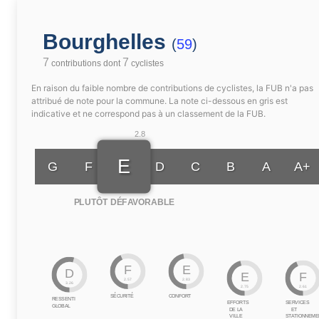
Bourghelles
(
59
)
7
7
contributions dont
cyclistes
En raison du faible nombre de contributions de cyclistes, la FUB n'a pas
attribué de note pour la commune. La note ci-dessous en gris est
indicative et ne correspond pas à un classement de la FUB.
2.8
E
G
F
D
C
B
A
A+
PLUTÔT DÉFAVORABLE
F
E
D
E
F
2.57
2.83
3.26
2.75
2.61
SÉCURITÉ
CONFORT
RESSENTI
EFFORTS
SERVICES
GLOBAL
DE LA
ET
VILLE
STATIONNEME