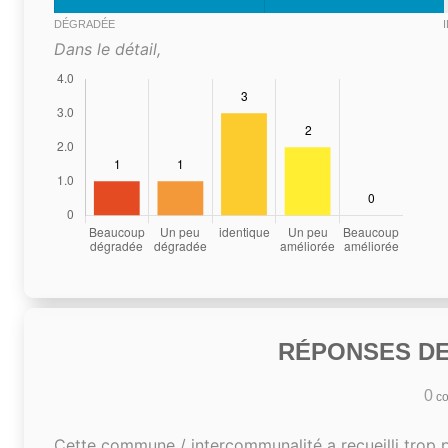
DÉGRADÉE
Dans le détail,
RÉPONSES DE
0
co
Cette commune / intercommunalité a recueilli trop 