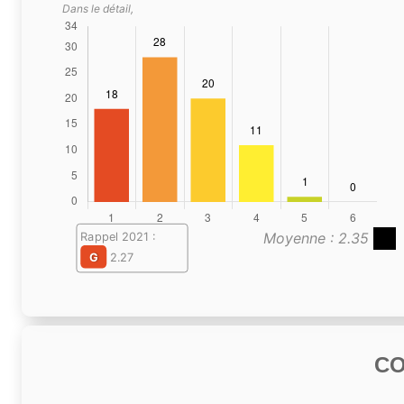
Dans le détail,
Moyenne : 2.35
Rappel 2021 :
G
2.27
C