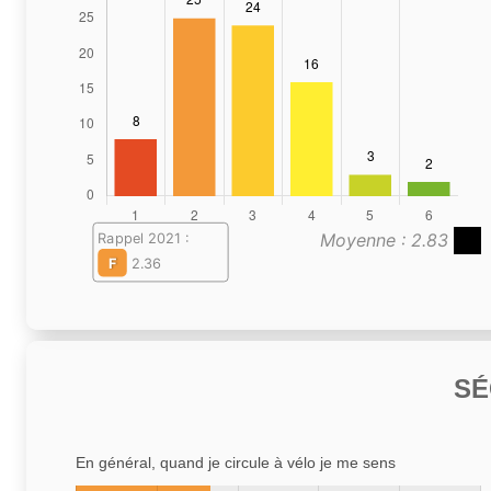
Moyenne : 2.83
Rappel 2021 :
F
2.36
SÉ
En général, quand je circule à vélo je me sens