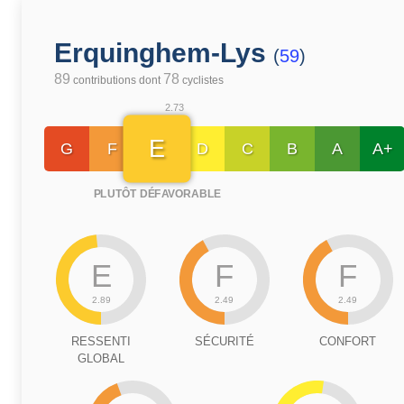
Erquinghem-Lys
(
59
)
89
78
contributions dont
cyclistes
2.73
E
G
F
D
C
B
A
A+
PLUTÔT DÉFAVORABLE
E
F
F
2.89
2.49
2.49
RESSENTI
SÉCURITÉ
CONFORT
GLOBAL