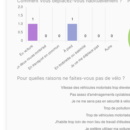
Comment vous déplacez-vous habituellement ?
P
Pour quelles raisons ne faites-vous pas de vélo ?