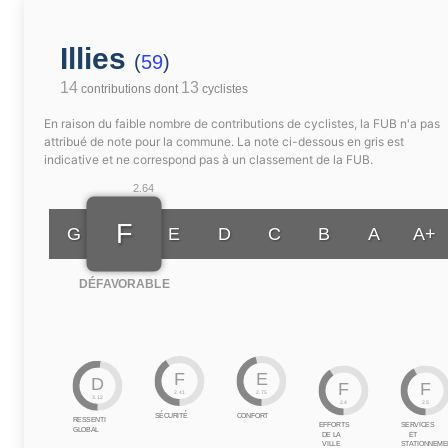
Illies
(
59
)
14
13
contributions dont
cyclistes
En raison du faible nombre de contributions de cyclistes, la FUB n'a pas
attribué de note pour la commune. La note ci-dessous en gris est
indicative et ne correspond pas à un classement de la FUB.
2.64
F
G
E
D
C
B
A
A+
DÉFAVORABLE
F
E
D
F
F
2.41
2.75
3.12
2.4
2.5
SÉCURITÉ
CONFORT
RESSENTI
EFFORTS
SERVICES
GLOBAL
DE LA
ET
VILLE
STATIONNEME