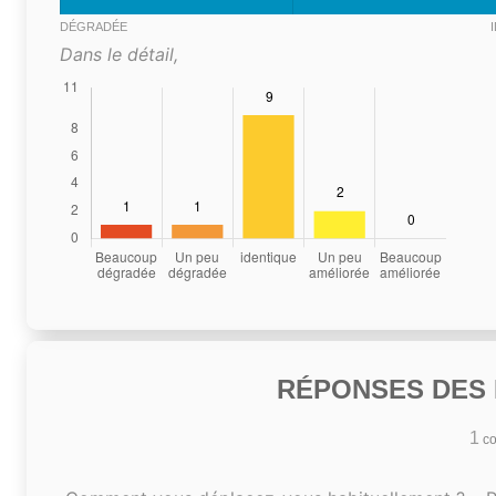
DÉGRADÉE
Dans le détail,
RÉPONSES DES N
1
co