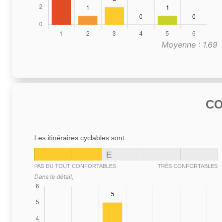
Moyenne : 1.69
C
Les itinéraires cyclables sont...
E
PAS DU TOUT CONFORTABLES
TRÈS CONFORTABLES
Dans le détail,