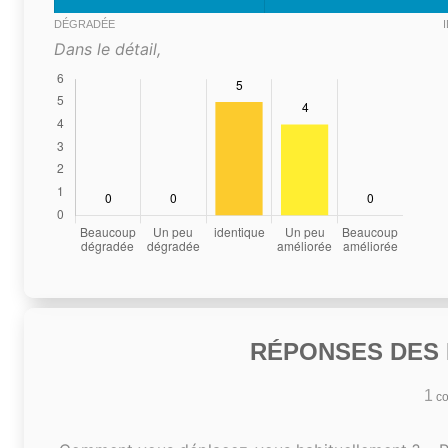
DÉGRADÉE
Dans le détail,
RÉPONSES DES N
1
co