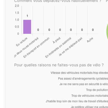
Comment vous déplacez-vous habituellement ?
P
Pour quelles raisons ne faites-vous pas de vélo ?