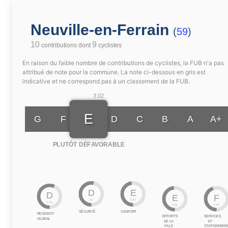
Neuville-en-Ferrain
(
59
)
10
9
contributions dont
cyclistes
En raison du faible nombre de contributions de cyclistes, la FUB n'a pas
attribué de note pour la commune. La note ci-dessous en gris est
indicative et ne correspond pas à un classement de la FUB.
3.02
E
G
F
D
C
B
A
A+
PLUTÔT DÉFAVORABLE
D
E
D
E
F
3.2
2.87
3.43
2.92
2.67
SÉCURITÉ
CONFORT
RESSENTI
EFFORTS
SERVICES
GLOBAL
DE LA
ET
VILLE
STATIONNEME