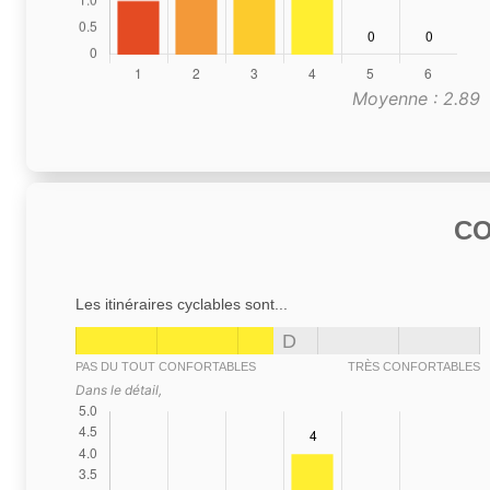
Moyenne : 2.89
C
Les itinéraires cyclables sont...
D
PAS DU TOUT CONFORTABLES
TRÈS CONFORTABLES
Dans le détail,