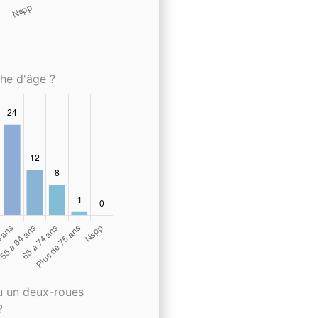
che d'âge ?
u un deux-roues
?