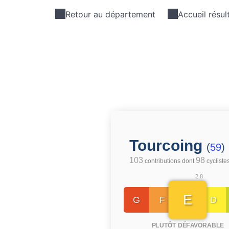
Retour au département
Accueil résul
Tourcoing
(
59
)
103
98
contributions dont
cycliste
2.8
E
G
F
D
PLUTÔT DÉFAVORABLE