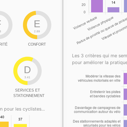
F
E
3
2.89
RITÉ
CONFORT
Les 3 critères qui me sem
pour améliorer la pratique
D
3.41
SERVICES ET
STATIONNEMENT
n pour les cyclistes...