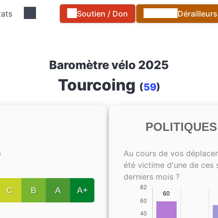
tats
Soutien / Don
Dérailleur
Baromètre vélo 2025
Tourcoing
(
59
)
POLITIQUE
Au cours de vos déplace
s
été victime d'une de ces 
derniers mois ?
C
B
A
A+