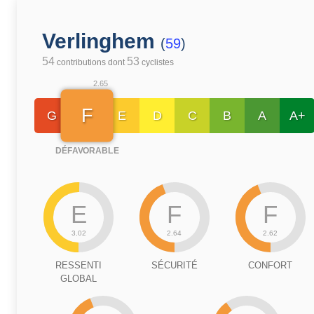
Verlinghem
(
59
)
54
53
contributions dont
cyclistes
2.65
F
G
E
D
C
B
A
A+
DÉFAVORABLE
E
F
F
3.02
2.64
2.62
RESSENTI
SÉCURITÉ
CONFORT
GLOBAL