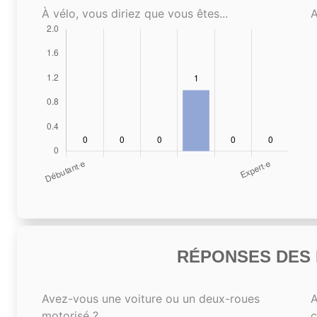
À vélo, vous diriez que vous êtes...
A
RÉPONSES DES N
Avez-vous une voiture ou un deux-roues
A
motorisé ?