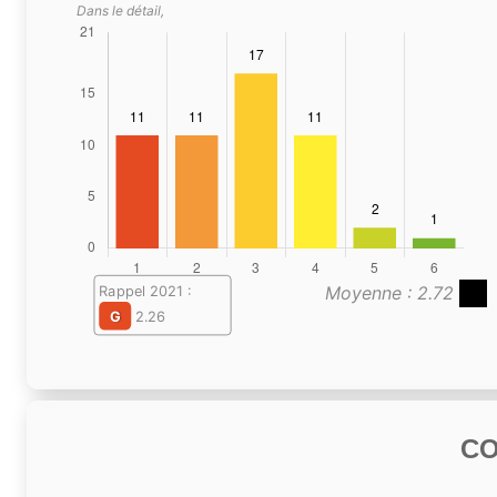
Dans le détail,
Moyenne : 2.72
Rappel 2021 :
G
2.26
C