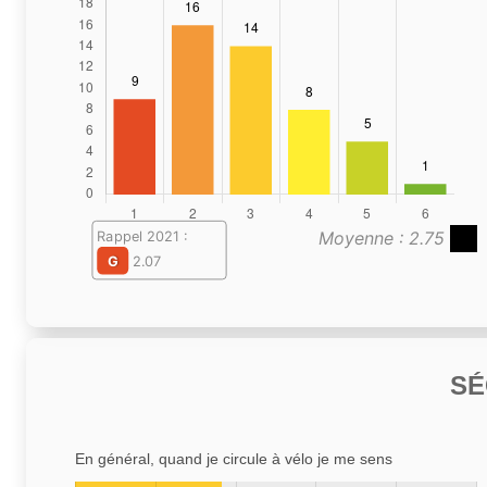
Moyenne : 2.75
Rappel 2021 :
G
2.07
SÉ
En général, quand je circule à vélo je me sens