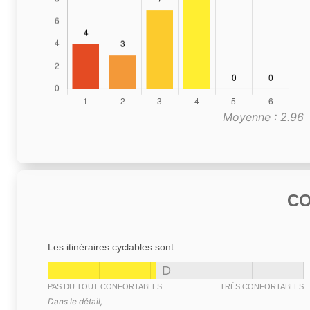
Moyenne : 2.96
C
Les itinéraires cyclables sont...
D
PAS DU TOUT CONFORTABLES
TRÈS CONFORTABLES
Dans le détail,