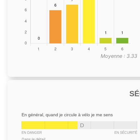
Moyenne : 3.33
SÉ
En général, quand je circule à vélo je me sens
D
EN DANGER
EN SÉCURITÉ
Dans le détail,