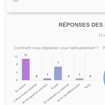
2025
RÉPONSES DES N
11
co
Comment vous déplacez-vous habituellement ?
P