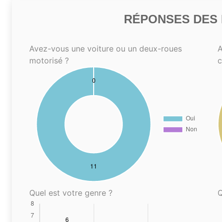
RÉPONSES DES N
Avez-vous une voiture ou un deux-roues
A
motorisé ?
Quel est votre genre ?
Q