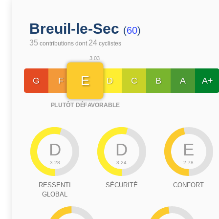
Breuil-le-Sec
(
60
)
35
24
contributions dont
cyclistes
3.03
E
G
F
D
C
B
A
A+
PLUTÔT DÉFAVORABLE
D
D
E
3.28
3.24
2.78
RESSENTI
SÉCURITÉ
CONFORT
GLOBAL