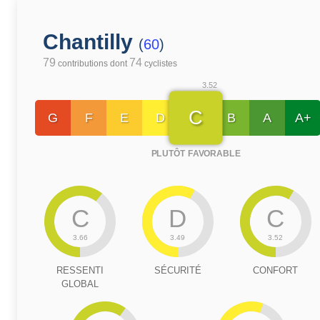
Chantilly
(
60
)
79
74
contributions dont
cyclistes
3.52
C
G
F
E
D
B
A
A+
PLUTÔT FAVORABLE
C
D
C
3.66
3.49
3.52
RESSENTI
SÉCURITÉ
CONFORT
GLOBAL