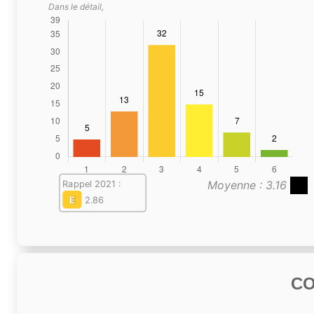
Dans le détail,
Moyenne : 3.16
Rappel 2021 :
E
2.86
C