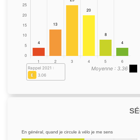
Moyenne : 3.36
Rappel 2021 :
E
3.06
SÉ
En général, quand je circule à vélo je me sens