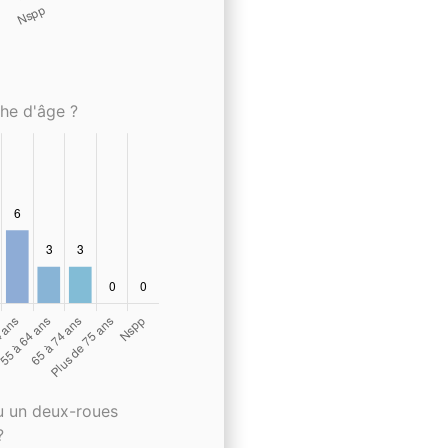
che d'âge ?
u un deux-roues
?