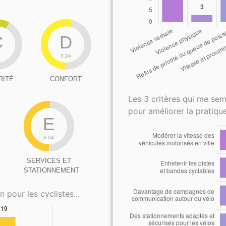
C
D
5
3.24
RITÉ
CONFORT
Les 3 critères qui me sem
pour améliorer la pratique
E
3.04
SERVICES ET
STATIONNEMENT
n pour les cyclistes...