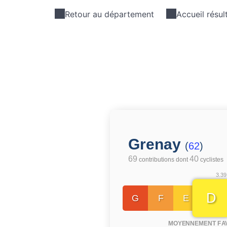
Retour au département
Accueil résul
Grenay
(
62
)
69
40
contributions dont
cyclistes
3.39
D
G
F
E
MOYENNEMENT FA