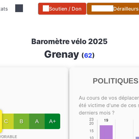
tats
Soutien / Don
Dérailleur
Baromètre vélo 2025
Grenay
(
62
)
POLITIQUE
Au cours de vos déplace
été victime d'une de ces 
derniers mois ?
C
B
A
A+
VORABLE