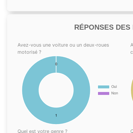
RÉPONSES DES N
Avez-vous une voiture ou un deux-roues
A
motorisé ?
Quel est votre genre ?
Q