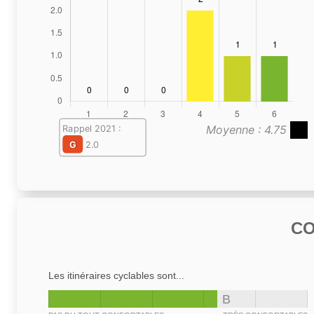
Moyenne : 4.75
Rappel 2021 :
G
2.0
C
Les itinéraires cyclables sont...
B