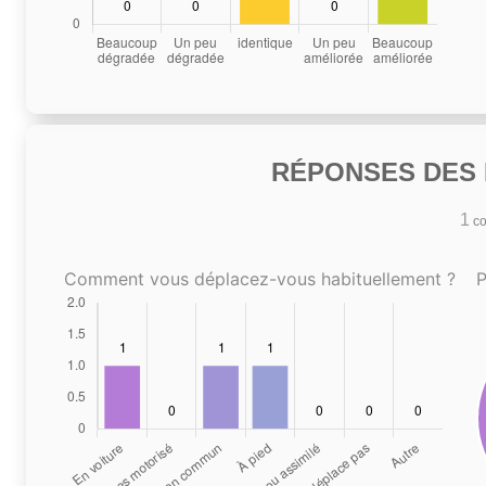
RÉPONSES DES N
1
co
Comment vous déplacez-vous habituellement ?
P