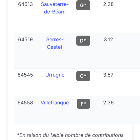
64513
Sauveterre-
2.28
G*
de-Béarn
64519
Serres-
3.12
D*
Castet
64545
Urrugne
3.57
C*
64558
Villefranque
2.36
F*
*En raison du faible nombre de contributions