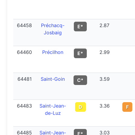
64458
Préchacq-
2.87
E*
Josbaig
64460
Précilhon
2.99
E*
64481
Saint-Goin
3.59
C*
64483
Saint-Jean-
3.36
D
F
de-Luz
64485
Saint-Jean-
3.03
E*