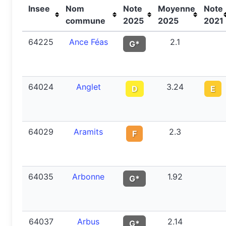
Insee
Nom
Note
Moyenne
Note
commune
2025
2025
2021
64225
Ance Féas
2.1
G*
64024
Anglet
3.24
D
E
64029
Aramits
2.3
F
64035
Arbonne
1.92
G*
64037
Arbus
2.14
G*