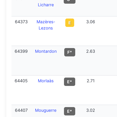
Licharre
64373
Mazères-
3.06
E
Lezons
64399
Montardon
2.63
F*
64405
Morlaàs
2.71
E*
64407
Mouguerre
3.02
E*