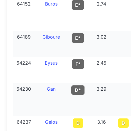
64152
Buros
2.74
E*
64189
Ciboure
3.02
E*
64224
Eysus
2.45
F*
64230
Gan
3.29
D*
64237
Gelos
3.16
D
D