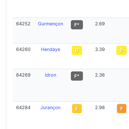
64252
Gurmençon
2.69
F*
64260
Hendaye
3.39
D
D
64269
Idron
2.36
F*
64284
Jurançon
2.98
E
F