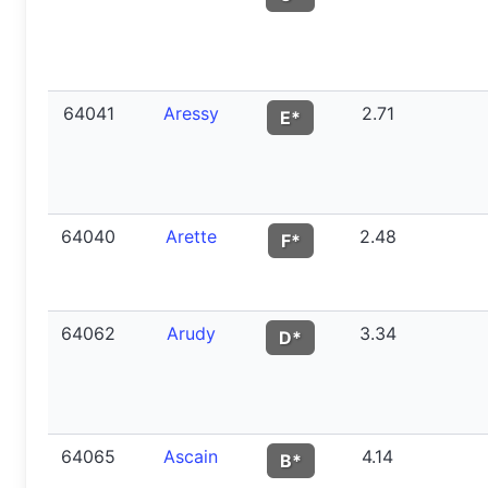
64041
Aressy
2.71
E*
64040
Arette
2.48
F*
64062
Arudy
3.34
D*
64065
Ascain
4.14
B*