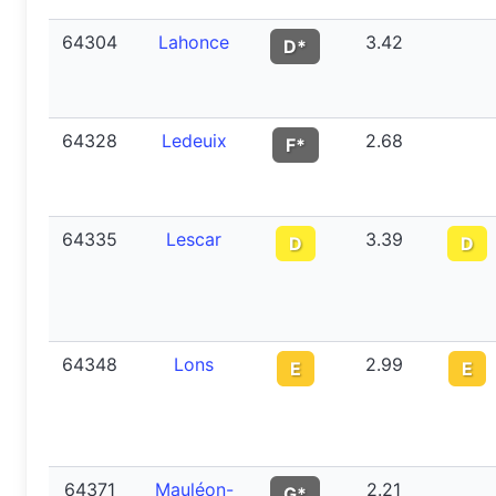
64304
Lahonce
3.42
D*
64328
Ledeuix
2.68
F*
64335
Lescar
3.39
D
D
64348
Lons
2.99
E
E
64371
Mauléon-
2.21
G*