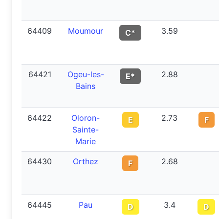
64409
Moumour
3.59
C*
64421
Ogeu-les-
2.88
E*
Bains
64422
Oloron-
2.73
E
F
Sainte-
Marie
64430
Orthez
2.68
F
64445
Pau
3.4
D
D