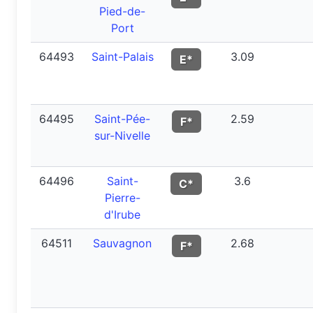
Pied-de-
Port
64493
Saint-Palais
3.09
E*
64495
Saint-Pée-
2.59
F*
sur-Nivelle
64496
Saint-
3.6
C*
Pierre-
d'Irube
64511
Sauvagnon
2.68
F*