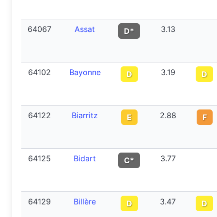
64067
Assat
3.13
D*
64102
Bayonne
3.19
D
D
64122
Biarritz
2.88
E
F
64125
Bidart
3.77
C*
64129
Billère
3.47
D
D