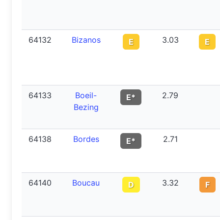
64132
Bizanos
3.03
E
E
64133
Boeil-
2.79
E*
Bezing
64138
Bordes
2.71
E*
64140
Boucau
3.32
D
F