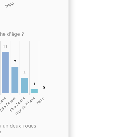
che d'âge ?
u un deux-roues
?