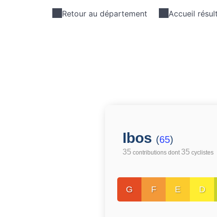
Retour au département
Accueil résul
Ibos
(
65
)
35
35
contributions dont
cyclistes
G
F
E
D