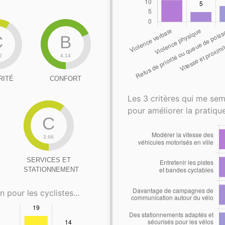
C
B
2
4.14
RITÉ
CONFORT
Les 3 critères qui me sem
pour améliorer la pratique
C
3.66
SERVICES ET
STATIONNEMENT
n pour les cyclistes...