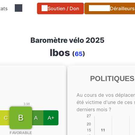
tats
Soutien / Don
Dérailleur
Baromètre vélo 2025
Ibos
(
65
)
POLITIQUE
Au cours de vos déplace
été victime d'une de ces 
3.98
derniers mois ?
B
C
A
A+
FAVORABLE