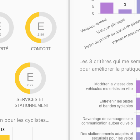
E
E
5
2.86
RITÉ
CONFORT
Les 3 critères qui me sem
pour améliorer la pratique
E
2.99
SERVICES ET
STATIONNEMENT
n pour les cyclistes...