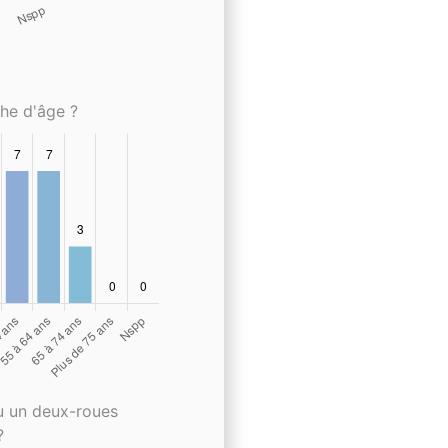
che d'âge ?
u un deux-roues
?