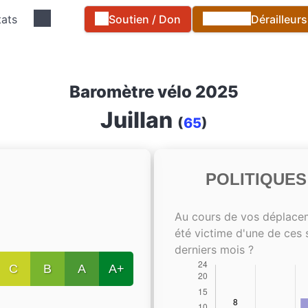
tats
Soutien / Don
Dérailleur
Baromètre vélo 2025
Juillan
(
65
)
POLITIQUE
Au cours de vos déplace
été victime d'une de ces 
derniers mois ?
C
B
A
A+