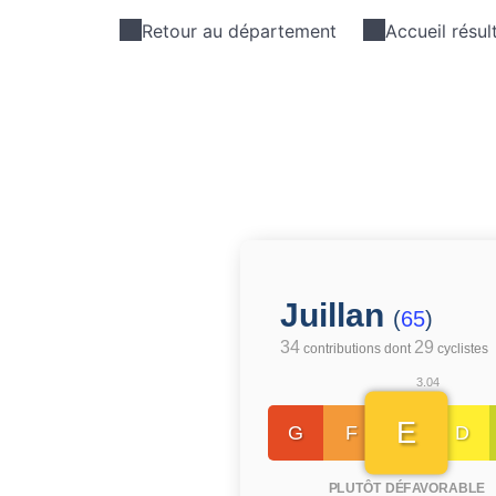
Retour au département
Accueil résul
Juillan
(
65
)
34
29
contributions dont
cyclistes
3.04
E
G
F
D
PLUTÔT DÉFAVORABLE